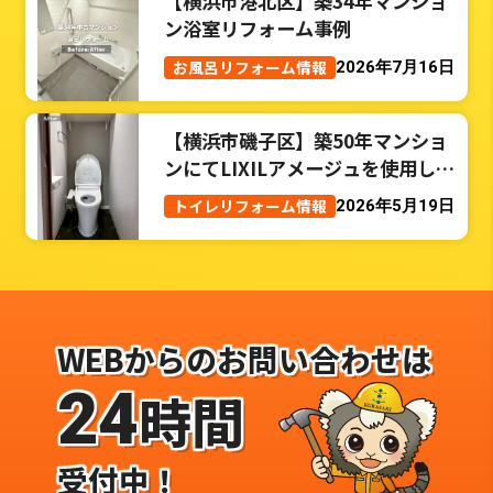
【横浜市港北区】築34年マンショ
ン浴室リフォーム事例
お風呂リフォーム情報
2026年7月16日
【横浜市磯子区】築50年マンショ
ンにてLIXILアメージュを使用した
トイレリフォーム事例
トイレリフォーム情報
2026年5月19日
WEBからのお問い合わせは
24
時間
受付中！