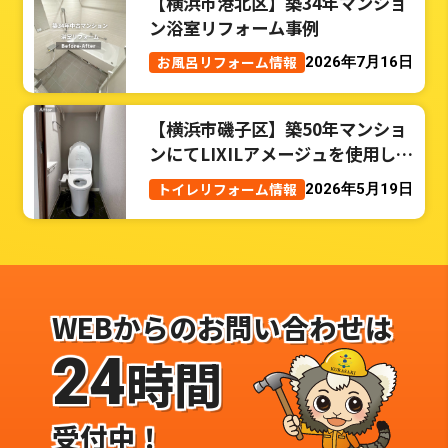
【横浜市港北区】築34年マンショ
ン浴室リフォーム事例
お風呂リフォーム情報
2026年7月16日
【横浜市磯子区】築50年マンショ
ンにてLIXILアメージュを使用した
トイレリフォーム事例
トイレリフォーム情報
2026年5月19日
WEBからのお問い合わせは
24
時間
受付中！