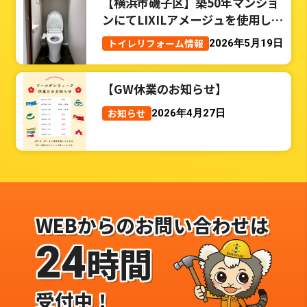
【横浜市磯子区】築50年マンショ
ンにてLIXILアメージュを使用した
トイレリフォーム事例
トイレリフォーム情報
2026年5月19日
【GW休業のお知らせ】
お知らせ
2026年4月27日
WEBからのお問い合わせは
24
時間
受付中！