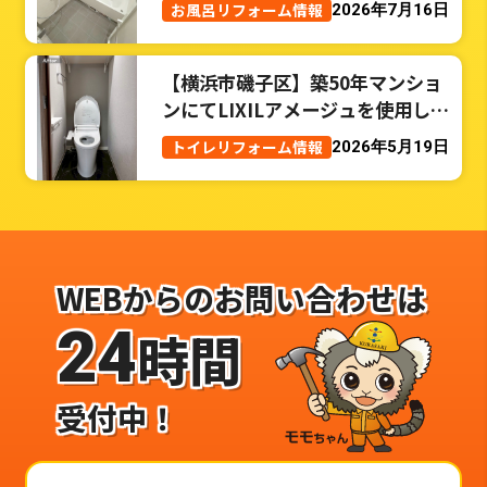
お風呂リフォーム情報
2026年7月16日
【横浜市磯子区】築50年マンショ
ンにてLIXILアメージュを使用した
トイレリフォーム事例
トイレリフォーム情報
2026年5月19日
WEBからのお問い合わせは
24
時間
受付中！