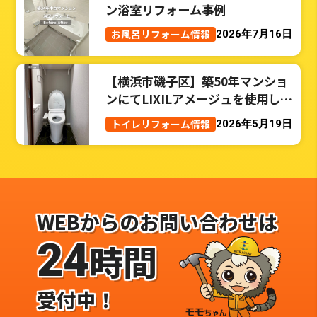
ン浴室リフォーム事例
お風呂リフォーム情報
2026年7月16日
【横浜市磯子区】築50年マンショ
ンにてLIXILアメージュを使用した
トイレリフォーム事例
トイレリフォーム情報
2026年5月19日
WEBからのお問い合わせは
24
時間
受付中！