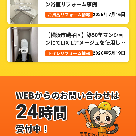
ン浴室リフォーム事例
お風呂リフォーム情報
2026年7月16日
【横浜市磯子区】築50年マンショ
ンにてLIXILアメージュを使用した
トイレリフォーム事例
トイレリフォーム情報
2026年5月19日
WEBからのお問い合わせは
24
時間
受付中！