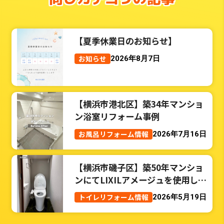
【夏季休業日のお知らせ】
お知らせ
2026年8月7日
【横浜市港北区】築34年マンショ
ン浴室リフォーム事例
お風呂リフォーム情報
2026年7月16日
【横浜市磯子区】築50年マンショ
ンにてLIXILアメージュを使用した
トイレリフォーム事例
トイレリフォーム情報
2026年5月19日