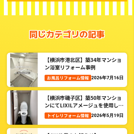
同じカテゴリの記事
【横浜市港北区】築34年マンショ
ン浴室リフォーム事例
お風呂リフォーム情報
2026年7月16日
【横浜市磯子区】築50年マンショ
ンにてLIXILアメージュを使用した
トイレリフォーム事例
トイレリフォーム情報
2026年5月19日