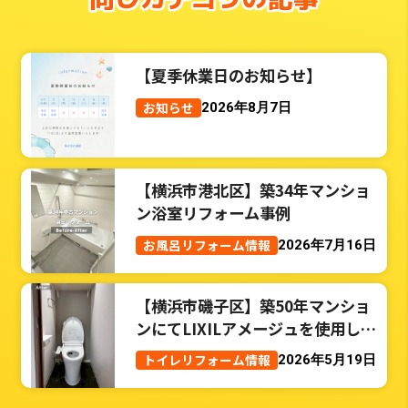
【夏季休業日のお知らせ】
お知らせ
2026年8月7日
【横浜市港北区】築34年マンショ
ン浴室リフォーム事例
お風呂リフォーム情報
2026年7月16日
【横浜市磯子区】築50年マンショ
ンにてLIXILアメージュを使用した
トイレリフォーム事例
トイレリフォーム情報
2026年5月19日