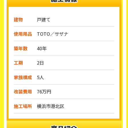
建物
戸建て
使用用品
TOTO／サザナ
築年数
40年
工期
2日
家族構成
5人
改装費用
76万円
施工場所
横浜市港北区