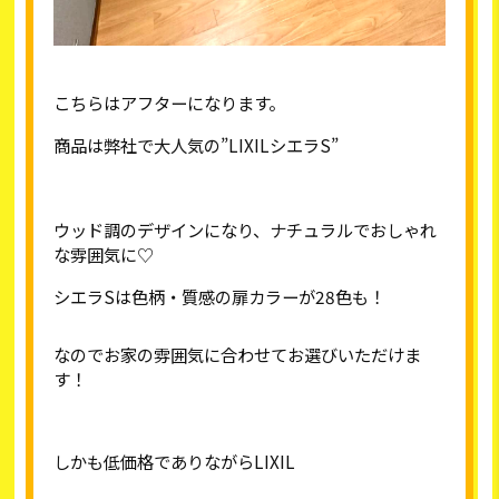
こちらはアフターになります。
商品は弊社で大人気の”
LIXIL
シエラ
S
”
ウッド調のデザインになり、ナチュラルでおしゃれ
な雰囲気に♡
シエラ
S
は色柄・質感の扉カラーが
28
色も！
なのでお家の雰囲気に合わせてお選びいただけま
す！
しかも低価格でありながら
LIXIL