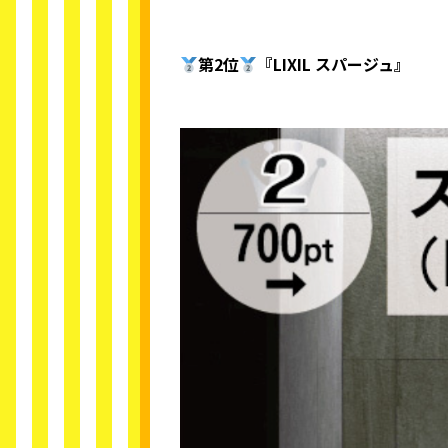
第2位
『LIXIL スパージュ』