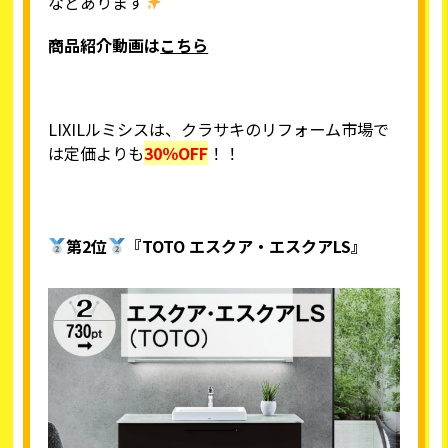
などあります
商品紹介動画は
こちら
LIXILルミシスは、クラサキのリフォーム市場で
は定価よりも
30％OFF
！！
第2位
『TOTO エスクア・エスクアLS』