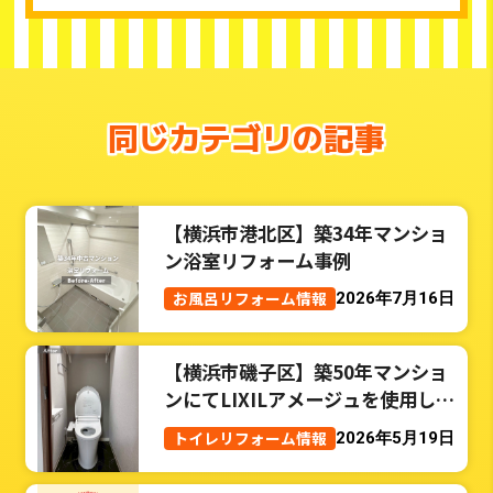
同じカテゴリの記事
【横浜市港北区】築34年マンショ
ン浴室リフォーム事例
お風呂リフォーム情報
2026年7月16日
【横浜市磯子区】築50年マンショ
ンにてLIXILアメージュを使用した
トイレリフォーム事例
トイレリフォーム情報
2026年5月19日