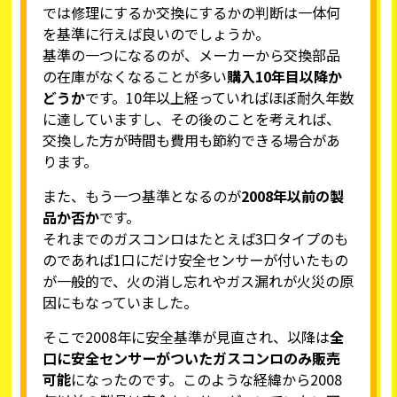
では修理にするか交換にするかの判断は一体何
を基準に行えば良いのでしょうか。
基準の一つになるのが、メーカーから交換部品
の在庫がなくなることが多い
購入10年目以降か
どうか
です。10年以上経っていればほぼ耐久年数
に達していますし、その後のことを考えれば、
交換した方が時間も費用も節約できる場合があ
ります。
また、もう一つ基準となるのが
2008年以前の製
品か否か
です。
それまでのガスコンロはたとえば3口タイプのも
のであれば1口にだけ安全センサーが付いたもの
が一般的で、火の消し忘れやガス漏れが火災の原
因にもなっていました。
そこで2008年に安全基準が見直され、以降は
全
口に安全センサーがついたガスコンロのみ販売
可能
になったのです。このような経緯から2008