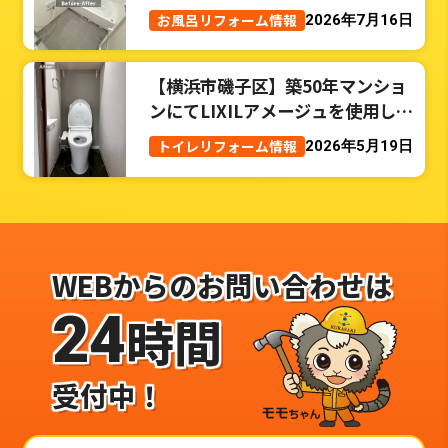
お風呂リフォーム情報
2026年7月16日
【横浜市磯子区】築50年マンショ
ンにてLIXILアメージュを使用した
トイレリフォーム事例
トイレリフォーム情報
2026年5月19日
WEBからのお問い合わせは
24
時間
受付中！