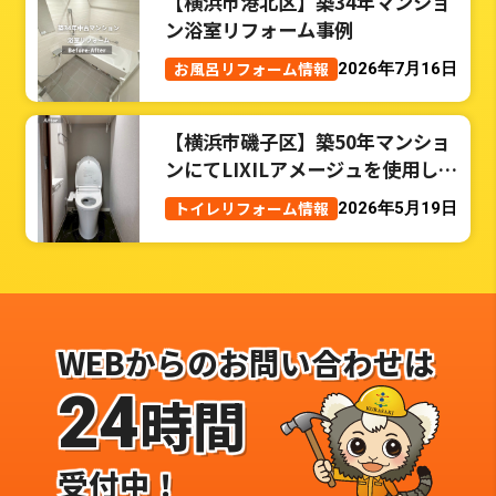
【横浜市港北区】築34年マンショ
ン浴室リフォーム事例
お風呂リフォーム情報
2026年7月16日
【横浜市磯子区】築50年マンショ
ンにてLIXILアメージュを使用した
トイレリフォーム事例
トイレリフォーム情報
2026年5月19日
WEBからのお問い合わせは
24
時間
受付中！