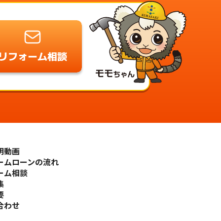
明動画
ームローンの流れ
ーム相談
集
要
合わせ