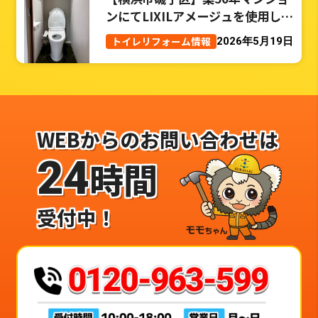
ンにてLIXILアメージュを使用した
トイレリフォーム事例
トイレリフォーム情報
2026年5月19日
WEBからのお問い合わせは
24
時間
受付中！