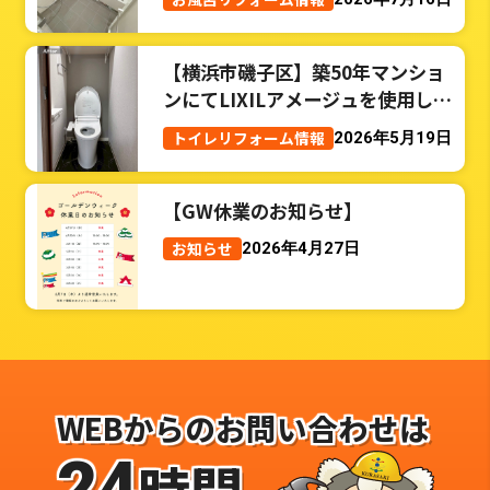
【横浜市磯子区】築50年マンショ
ンにてLIXILアメージュを使用した
トイレリフォーム事例
トイレリフォーム情報
2026年5月19日
【GW休業のお知らせ】
お知らせ
2026年4月27日
WEBからのお問い合わせは
24
時間