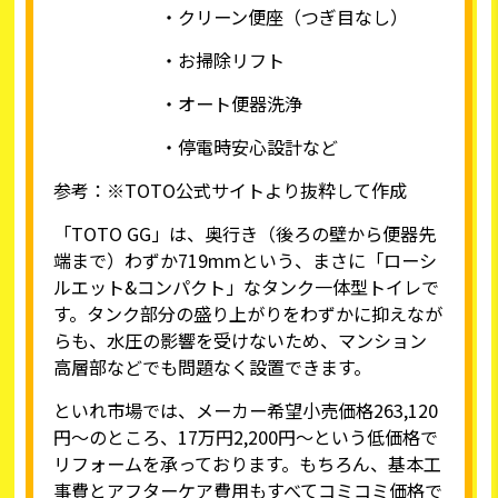
・クリーン便座（つぎ目なし）
・お掃除リフト
・オート便器洗浄
・停電時安心設計など
参考：※
TOTO公式サイト
より抜粋して作成
「TOTO GG」は、奥行き（後ろの壁から便器先
端まで）わずか719mmという、まさに「ローシ
ルエット&コンパクト」なタンク一体型トイレで
す。タンク部分の盛り上がりをわずかに抑えなが
らも、水圧の影響を受けないため、マンション
高層部などでも問題なく設置できます。
といれ市場では、メーカー希望小売価格263,120
円～のところ、17万円2,200円〜という低価格で
リフォームを承っております。もちろん、基本工
事費とアフターケア費用もすべてコミコミ価格で