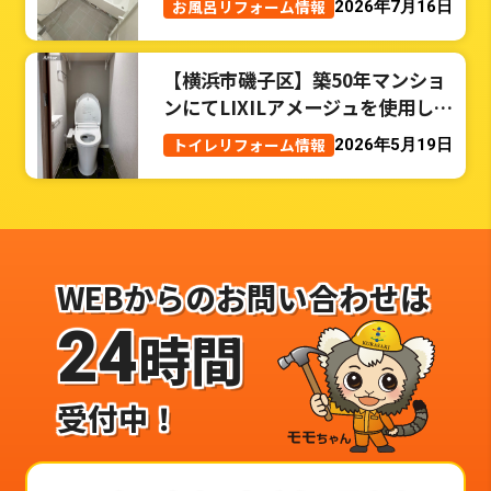
お風呂リフォーム情報
2026年7月16日
【横浜市磯子区】築50年マンショ
ンにてLIXILアメージュを使用した
トイレリフォーム事例
トイレリフォーム情報
2026年5月19日
WEBからのお問い合わせは
24
時間
受付中！