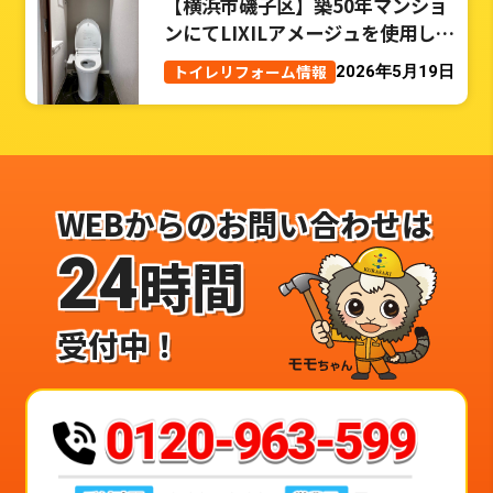
【横浜市磯子区】築50年マンショ
ンにてLIXILアメージュを使用した
トイレリフォーム事例
トイレリフォーム情報
2026年5月19日
WEBからのお問い合わせは
24
時間
受付中！