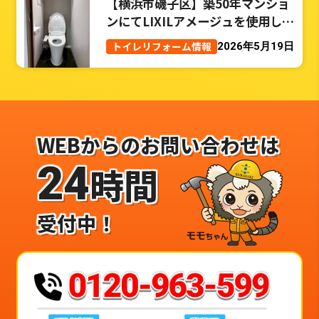
【横浜市磯子区】築50年マンショ
ンにてLIXILアメージュを使用した
トイレリフォーム事例
トイレリフォーム情報
2026年5月19日
WEBからのお問い合わせは
24
時間
受付中！