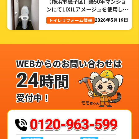
【横浜市磯子区】築50年マンショ
ンにてLIXILアメージュを使用した
トイレリフォーム事例
トイレリフォーム情報
2026年5月19日
WEBからのお問い合わせは
24
時間
受付中！