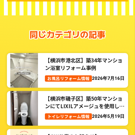
同じカテゴリの記事
【横浜市港北区】築34年マンショ
ン浴室リフォーム事例
お風呂リフォーム情報
2026年7月16日
【横浜市磯子区】築50年マンショ
ンにてLIXILアメージュを使用した
トイレリフォーム事例
トイレリフォーム情報
2026年5月19日