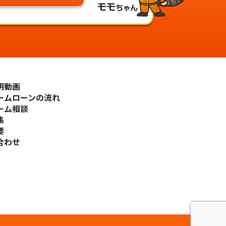
明動画
ームローンの流れ
ーム相談
集
要
合わせ