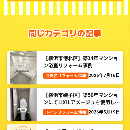
同じカテゴリの記事
【横浜市港北区】築34年マンショ
ン浴室リフォーム事例
お風呂リフォーム情報
2026年7月16日
【横浜市磯子区】築50年マンショ
ンにてLIXILアメージュを使用した
トイレリフォーム事例
トイレリフォーム情報
2026年5月19日