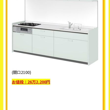
(間口2100)
お値段：
26
万2,200円