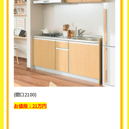
(間口2100)
お値段；
21
万円