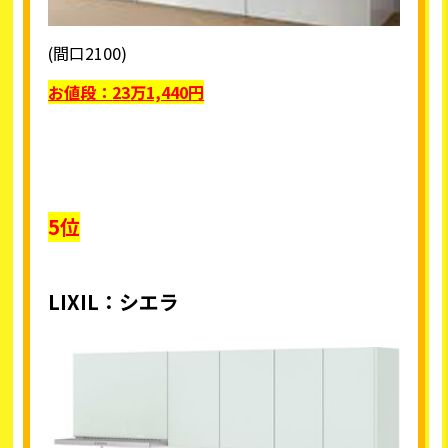
(間口2100)
お値段：
23
万1,440円
5位
LIXIL
：シエラ