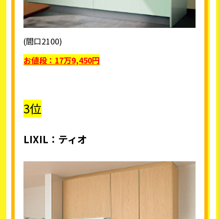
(間口2100)
お値段：
17
万9,450円
3位
LIXIL
：ティオ