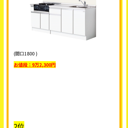
(間口1800 )
お値段：
9
万2,300円
2位