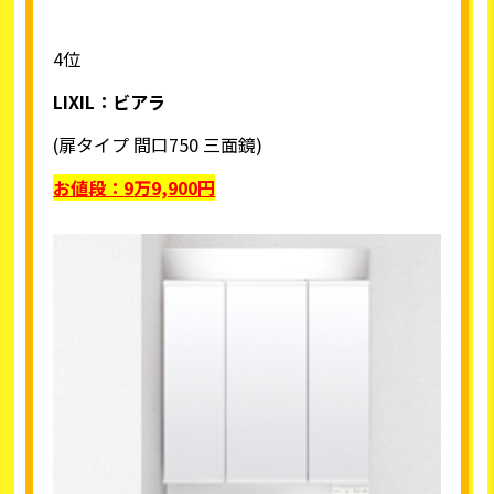
4位
LIXIL
：ビアラ
(扉タイプ 間口750 三面鏡)
お値段：
9
万9,900円