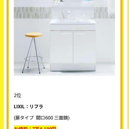
2位
LIXIL
：リフラ
(扉タイプ 間口600 三面鏡)
お値段：
7
万4,100円