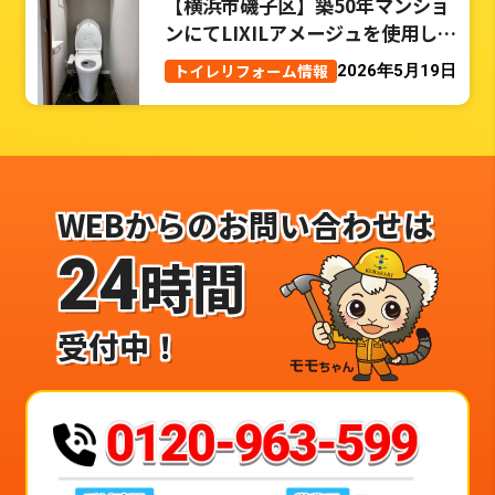
【横浜市磯子区】築50年マンショ
ンにてLIXILアメージュを使用した
トイレリフォーム事例
トイレリフォーム情報
2026年5月19日
WEBからのお問い合わせは
24
時間
受付中！