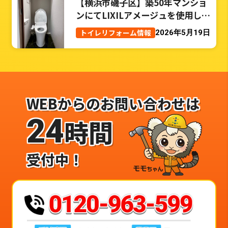
【横浜市磯子区】築50年マンショ
ンにてLIXILアメージュを使用した
トイレリフォーム事例
トイレリフォーム情報
2026年5月19日
WEBからのお問い合わせは
24
時間
受付中！