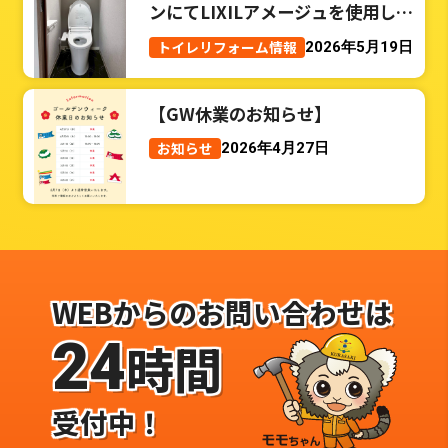
ンにてLIXILアメージュを使用した
トイレリフォーム事例
トイレリフォーム情報
2026年5月19日
【GW休業のお知らせ】
お知らせ
2026年4月27日
WEBからのお問い合わせは
24
時間
受付中！