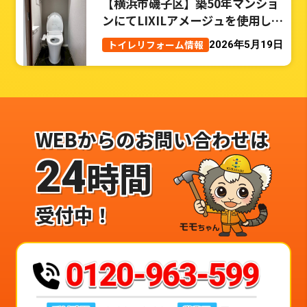
【横浜市磯子区】築50年マンショ
ンにてLIXILアメージュを使用した
トイレリフォーム事例
トイレリフォーム情報
2026年5月19日
WEBからのお問い合わせは
24
時間
受付中！