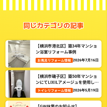
同じカテゴリの記事
【横浜市港北区】築34年マンショ
ン浴室リフォーム事例
お風呂リフォーム情報
2026年7月16日
【横浜市磯子区】築50年マンショ
ンにてLIXILアメージュを使用した
トイレリフォーム事例
トイレリフォーム情報
2026年5月19日
【GW休業のお知らせ】