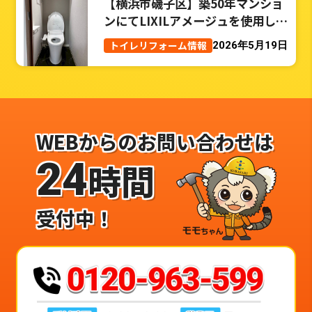
【横浜市磯子区】築50年マンショ
ンにてLIXILアメージュを使用した
トイレリフォーム事例
トイレリフォーム情報
2026年5月19日
WEBからのお問い合わせは
24
時間
受付中！