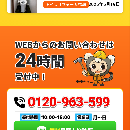
トイレリフォーム事例
トイレリフォーム情報
2026年5月19日
WEBからのお問い合わせは
24
時間
受付中！