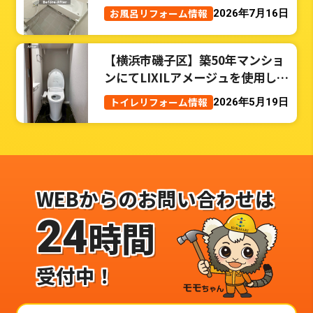
お風呂リフォーム情報
2026年7月16日
【横浜市磯子区】築50年マンショ
ンにてLIXILアメージュを使用した
トイレリフォーム事例
トイレリフォーム情報
2026年5月19日
WEBからのお問い合わせは
24
時間
受付中！