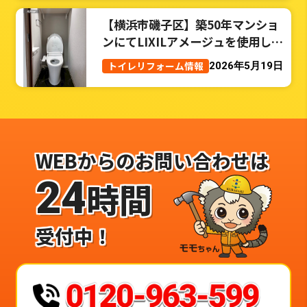
【横浜市磯子区】築50年マンショ
ンにてLIXILアメージュを使用した
トイレリフォーム事例
トイレリフォーム情報
2026年5月19日
WEBからのお問い合わせは
24
時間
受付中！