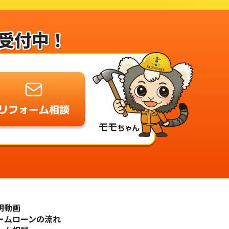
受付中！
明動画
ームローンの流れ