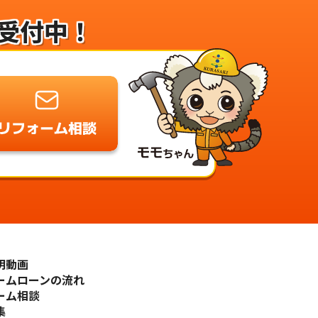
受付中！
明動画
ームローンの流れ
ーム相談
集