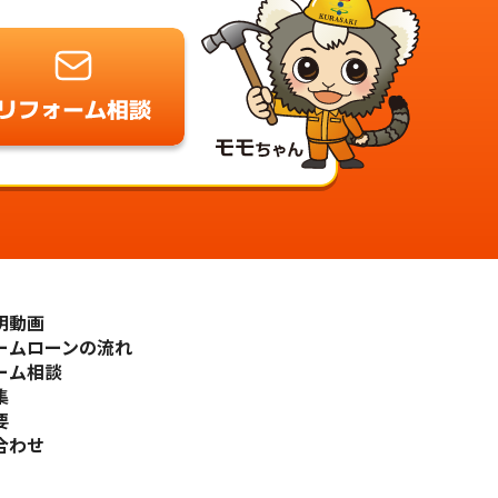
明動画
ームローンの流れ
ーム相談
集
要
合わせ