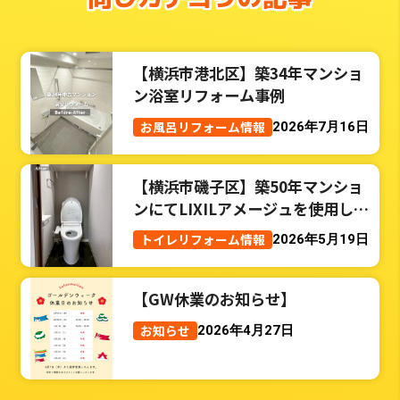
【横浜市港北区】築34年マンショ
ン浴室リフォーム事例
お風呂リフォーム情報
2026年7月16日
【横浜市磯子区】築50年マンショ
ンにてLIXILアメージュを使用した
トイレリフォーム事例
トイレリフォーム情報
2026年5月19日
【GW休業のお知らせ】
お知らせ
2026年4月27日