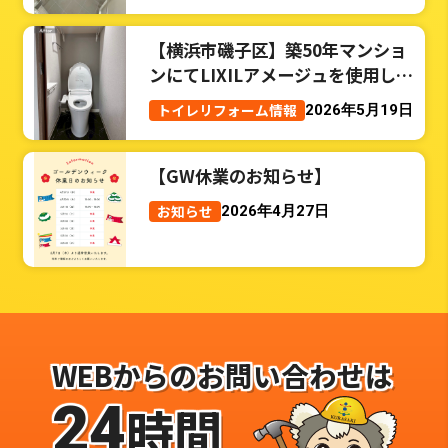
【横浜市磯子区】築50年マンショ
ンにてLIXILアメージュを使用した
トイレリフォーム事例
トイレリフォーム情報
2026年5月19日
【GW休業のお知らせ】
お知らせ
2026年4月27日
WEBからのお問い合わせは
24
時間