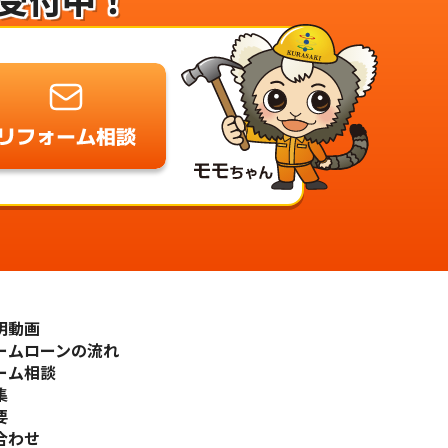
明動画
ームローンの流れ
ーム相談
集
要
合わせ