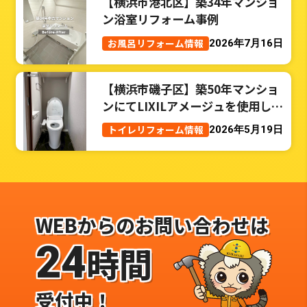
【横浜市港北区】築34年マンショ
ン浴室リフォーム事例
お風呂リフォーム情報
2026年7月16日
【横浜市磯子区】築50年マンショ
ンにてLIXILアメージュを使用した
トイレリフォーム事例
トイレリフォーム情報
2026年5月19日
WEBからのお問い合わせは
24
時間
受付中！