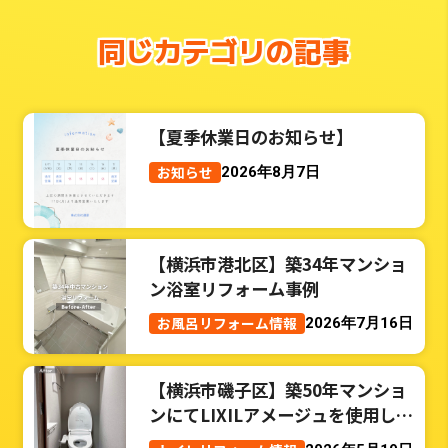
同じカテゴリの記事
【夏季休業日のお知らせ】
お知らせ
2026年8月7日
【横浜市港北区】築34年マンショ
ン浴室リフォーム事例
お風呂リフォーム情報
2026年7月16日
【横浜市磯子区】築50年マンショ
ンにてLIXILアメージュを使用した
トイレリフォーム事例