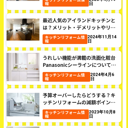
報
日
最近人気のアイランドキッチンと
は？メリット・デメリットやリフ
ォーム費用もご紹介
キッチンリフォーム情
2024年11月14
報
日
うれしい機能が満載の洗面化粧台
Panasonicシーラインについてご
紹介☆
キッチンリフォーム情
2024年4月6
報
日
予算オーバーしたらどうする？キ
ッチンリフォームの減額ポイント
5つをご紹介！
キッチンリフォーム情
2023年10月8
報
日