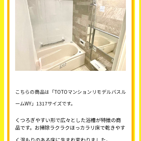
こちらの商品は「
TOTO
マンションリモデルバスル
ーム
WY
」
1317
サイズです。
くつろぎやすい形で広々とした浴槽が特徴の商
品です。
お掃除ラクラクほっカラリ床で乾きやす
く温もりのある床に生まれ変わりました。