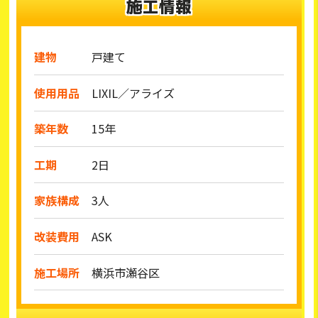
施工情報
建物
戸建て
使用用品
LIXIL／アライズ
築年数
15年
工期
2日
家族構成
3人
改装費用
ASK
施工場所
横浜市瀬谷区