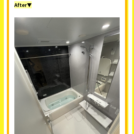
After▼