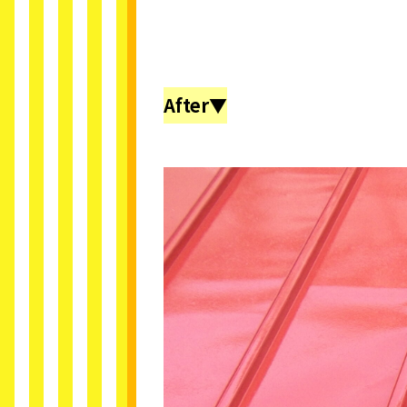
After▼